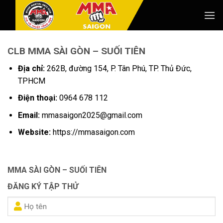
Skip
to
content
CLB MMA SÀI GÒN – SUỐI TIÊN
Địa chỉ:
262B, đường 154, P. Tân Phú, TP. Thủ Đức,
TPHCM
Điện thoại:
0964 678 112
Email:
mmasaigon2025@gmail.com
Website:
https://mmasaigon.com
MMA SÀI GÒN – SUỐI TIÊN
ĐĂNG KÝ TẬP THỬ